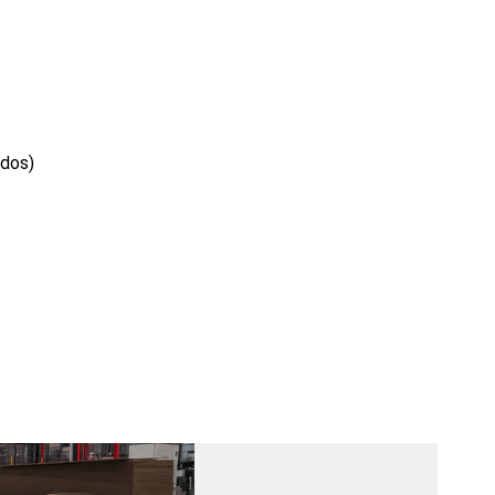
ados)