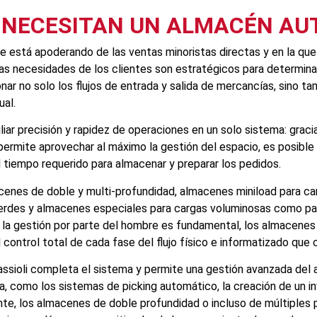
 NECESITAN UN ALMACÉN AU
se está apoderando de las ventas minoristas directas y en la que
as necesidades de los clientes son estratégicos para determinar
ar no solo los flujos de entrada y salida de mercancías, sino ta
ual.
r precisión y rapidez de operaciones en un solo sistema: gracia
ermite aprovechar al máximo la gestión del espacio, es posible n
l tiempo requerido para almacenar y preparar los pedidos.
acenes de doble y multi-profundidad, almacenes miniload para ca
rdes y almacenes especiales para cargas voluminosas como pan
y la gestión por parte del hombre es fundamental, los almacenes
l control total de cada fase del flujo físico e informatizado que
ssioli completa el sistema y permite una gestión avanzada del 
 como los sistemas de picking automático, la creación de un inv
, los almacenes de doble profundidad o incluso de múltiples pro