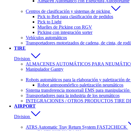
Almacén Automático con Estructura Autoportante
Centros de clasificación y sistemas de picking
Pick to Belt para clasificación de pedidos
Pick to Light
Muelles de Picking con RGV
Picking con integración sorter
Vehículos automáticos
Transportadores motorizados de cadena, de cinta, de rodi
TIRE
Division
ALMACENES AUTOMÁTICOS PARA NEUMÁTICO
Manipulador Gantry
Robots automáticos para la elaboración y paletización d
Robot antropomórfico paletización neumáticos
Sistema transferencia monorraíl EMS para manipulación 
Transportadores para la industria de los neumáticos
INTEGRACIONES / OTROS PRODUCTOS TIRE DI
AIRPORT
Division
ATRS Automatic Tray Return System FAST2CHECK