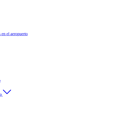
s en el aeropuerto
o
to