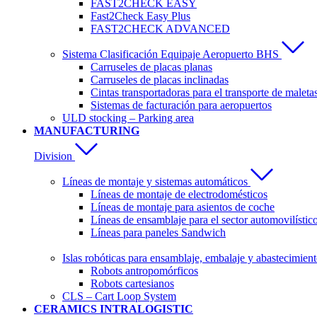
FAST2CHECK EASY
Fast2Check Easy Plus
FAST2CHECK ADVANCED
Sistema Clasificación Equipaje Aeropuerto BHS
Carruseles de placas planas
Carruseles de placas inclinadas
Cintas transportadoras para el transporte de maleta
Sistemas de facturación para aeropuertos
ULD stocking – Parking area
MANUFACTURING
Division
Líneas de montaje y sistemas automáticos
Líneas de montaje de electrodomésticos
Líneas de montaje para asientos de coche
Líneas de ensamblaje para el sector automovilístic
Líneas para paneles Sandwich
Islas robóticas para ensamblaje, embalaje y abastecimien
Robots antropomórficos
Robots cartesianos
CLS – Cart Loop System
CERAMICS INTRALOGISTIC