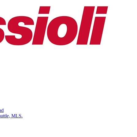
ad
uttle, MLS.