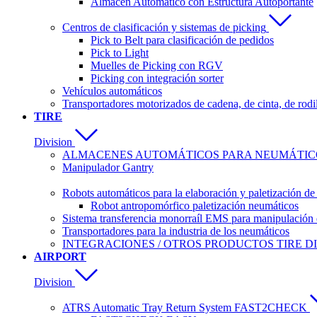
Almacén Automático con Estructura Autoportante
Centros de clasificación y sistemas de picking
Pick to Belt para clasificación de pedidos
Pick to Light
Muelles de Picking con RGV
Picking con integración sorter
Vehículos automáticos
Transportadores motorizados de cadena, de cinta, de rodi
TIRE
Division
ALMACENES AUTOMÁTICOS PARA NEUMÁTICO
Manipulador Gantry
Robots automáticos para la elaboración y paletización d
Robot antropomórfico paletización neumáticos
Sistema transferencia monorraíl EMS para manipulación 
Transportadores para la industria de los neumáticos
INTEGRACIONES / OTROS PRODUCTOS TIRE DI
AIRPORT
Division
ATRS Automatic Tray Return System FAST2CHECK