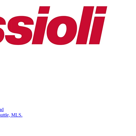
ad
uttle, MLS.