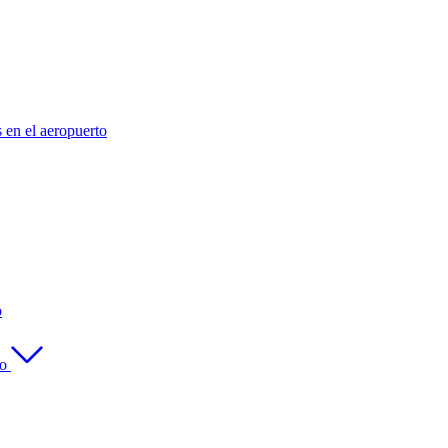
s en el aeropuerto
o
to