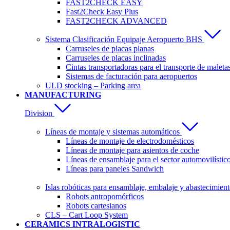
FAST2CHECK EASY
Fast2Check Easy Plus
FAST2CHECK ADVANCED
Sistema Clasificación Equipaje Aeropuerto BHS
Carruseles de placas planas
Carruseles de placas inclinadas
Cintas transportadoras para el transporte de maleta
Sistemas de facturación para aeropuertos
ULD stocking – Parking area
MANUFACTURING
Division
Líneas de montaje y sistemas automáticos
Líneas de montaje de electrodomésticos
Líneas de montaje para asientos de coche
Líneas de ensamblaje para el sector automovilístic
Líneas para paneles Sandwich
Islas robóticas para ensamblaje, embalaje y abastecimien
Robots antropomórficos
Robots cartesianos
CLS – Cart Loop System
CERAMICS INTRALOGISTIC