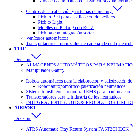
Almacén Automático con Estructura Autoportante
Centros de clasificación y sistemas de picking
Pick to Belt para clasificación de pedidos
Pick to Light
Muelles de Picking con RGV
Picking con integración sorter
Vehículos automáticos
Transportadores motorizados de cadena, de cinta, de rodi
TIRE
Division
ALMACENES AUTOMÁTICOS PARA NEUMÁTICO
Manipulador Gantry
Robots automáticos para la elaboración y paletización d
Robot antropomórfico paletización neumáticos
Sistema transferencia monorraíl EMS para manipulación 
Transportadores para la industria de los neumáticos
INTEGRACIONES / OTROS PRODUCTOS TIRE DI
AIRPORT
Division
ATRS Automatic Tray Return System FAST2CHECK