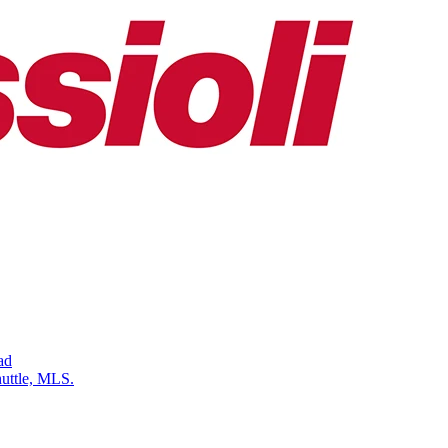
ad
uttle, MLS.