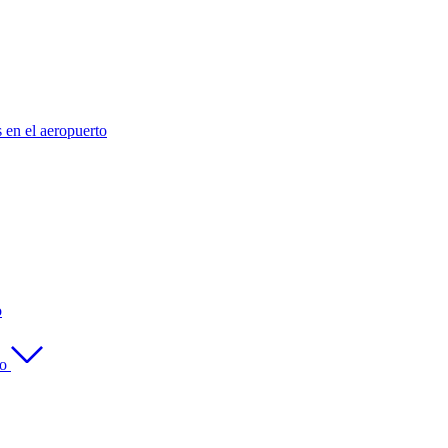
s en el aeropuerto
o
to