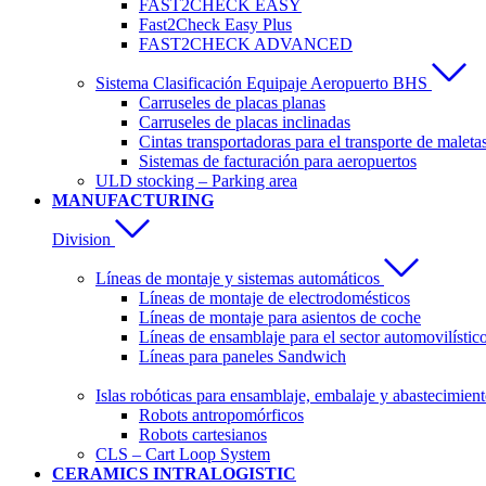
FAST2CHECK EASY
Fast2Check Easy Plus
FAST2CHECK ADVANCED
Sistema Clasificación Equipaje Aeropuerto BHS
Carruseles de placas planas
Carruseles de placas inclinadas
Cintas transportadoras para el transporte de maleta
Sistemas de facturación para aeropuertos
ULD stocking – Parking area
MANUFACTURING
Division
Líneas de montaje y sistemas automáticos
Líneas de montaje de electrodomésticos
Líneas de montaje para asientos de coche
Líneas de ensamblaje para el sector automovilístic
Líneas para paneles Sandwich
Islas robóticas para ensamblaje, embalaje y abastecimien
Robots antropomórficos
Robots cartesianos
CLS – Cart Loop System
CERAMICS INTRALOGISTIC