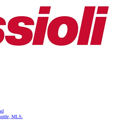
ad
uttle, MLS.