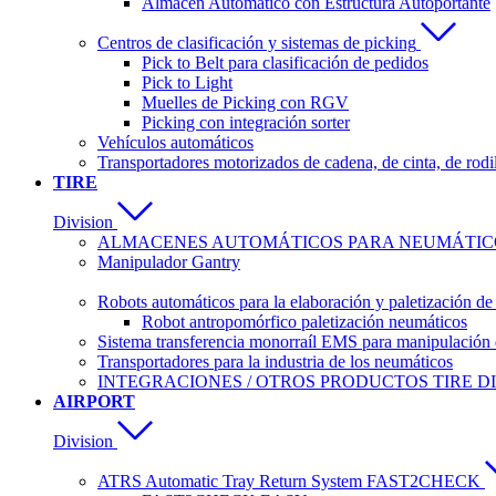
Almacén Automático con Estructura Autoportante
Centros de clasificación y sistemas de picking
Pick to Belt para clasificación de pedidos
Pick to Light
Muelles de Picking con RGV
Picking con integración sorter
Vehículos automáticos
Transportadores motorizados de cadena, de cinta, de rodi
TIRE
Division
ALMACENES AUTOMÁTICOS PARA NEUMÁTICO
Manipulador Gantry
Robots automáticos para la elaboración y paletización d
Robot antropomórfico paletización neumáticos
Sistema transferencia monorraíl EMS para manipulación 
Transportadores para la industria de los neumáticos
INTEGRACIONES / OTROS PRODUCTOS TIRE DI
AIRPORT
Division
ATRS Automatic Tray Return System FAST2CHECK