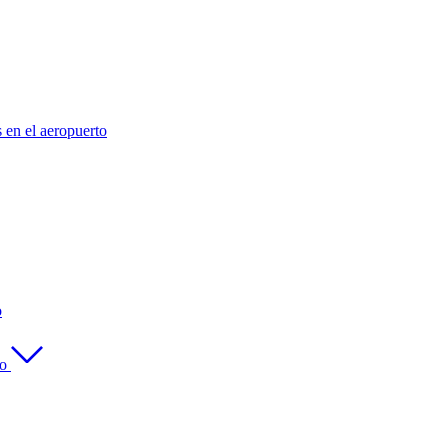
s en el aeropuerto
o
to