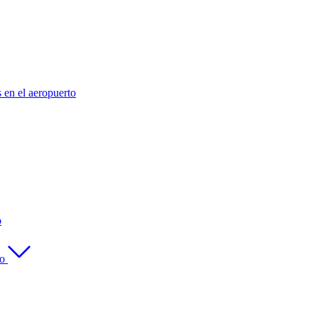
s en el aeropuerto
o
to