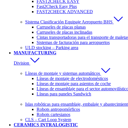
FAST2CHECK EASY
Fast2Check Easy Plus
FAST2CHECK ADVANCED
Sistema Clasificación Equipaje Aeropuerto BHS
Carruseles de placas planas
Carruseles de placas inclinadas
Cintas transportadoras para el transporte de maleta
Sistemas de facturación para aeropuertos
ULD stocking – Parking area
MANUFACTURING
Division
Líneas de montaje y sistemas automáticos
Líneas de montaje de electrodomésticos
Líneas de montaje para asientos de coche
Líneas de ensamblaje para el sector automovilístic
Líneas para paneles Sandwich
Islas robóticas para ensamblaje, embalaje y abastecimien
Robots antropomórficos
Robots cartesianos
CLS – Cart Loop System
CERAMICS INTRALOGISTIC