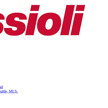
ad
uttle, MLS.