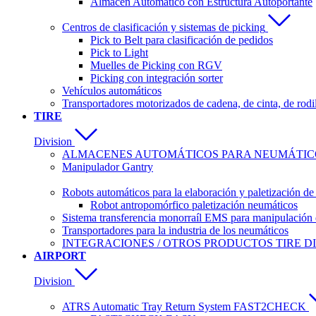
Almacén Automático con Estructura Autoportante
Centros de clasificación y sistemas de picking
Pick to Belt para clasificación de pedidos
Pick to Light
Muelles de Picking con RGV
Picking con integración sorter
Vehículos automáticos
Transportadores motorizados de cadena, de cinta, de rodi
TIRE
Division
ALMACENES AUTOMÁTICOS PARA NEUMÁTICO
Manipulador Gantry
Robots automáticos para la elaboración y paletización d
Robot antropomórfico paletización neumáticos
Sistema transferencia monorraíl EMS para manipulación 
Transportadores para la industria de los neumáticos
INTEGRACIONES / OTROS PRODUCTOS TIRE DI
AIRPORT
Division
ATRS Automatic Tray Return System FAST2CHECK